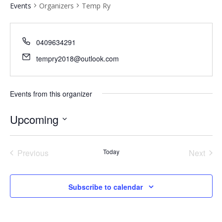
Events
Organizers
Temp Ry
0409634291
tempry2018@outlook.com
Events from this organizer
Upcoming
Select
date.
Previous
Today
Next
Events
Events
Subscribe to calendar